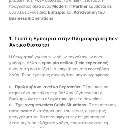
βλαβών (π.χ. «δεν δουλεύει το email»). Ωστόσο, η
πραγματική αξία ενός
Modern IT Partner
κρύβεται σε
δύο λέξεις-κλειδιά:
Εμπειρία
και
Κατανόηση του
Business & Operations
.
1. Γιατί η Εμπειρία στην Πληροφορική δεν
Αντικαθίσταται
Η θεωρητική γνώση των νέων τεχνολογιών είναι
χρήσιμη, αλλά η
εμπειρία πεδίου (field experience)
είναι αυτή που σώζει μια επιχείρηση από κοστοβόρα
λάθη. Ένας έμπειρος συνεργάτης μηχανογράφησης:
Προλαμβάνει αντί να θεραπεύει:
Ξέρει πώς να
στήσει ένα ασφαλές περιβάλλον (Cybersecurity,
Backups) ώστε να ελαχιστοποιήσει το downtime.
Έχει αντιμετωπίσει Crisis Situations:
Σε περίπτωση
ransomware ή κατάρρευσης του server, ο έμπειρος
επαγγελματίας θα επαναφέρει την επιχείρηση σε
λειτουργία σε ελάχιστο χρόνο, προστατεύοντας τη