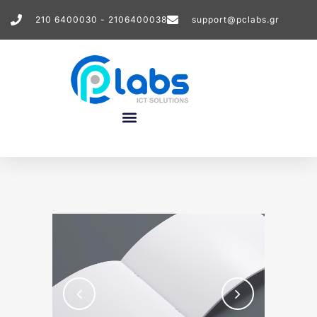
210 6400030 - 2106400038
support@pclabs.gr