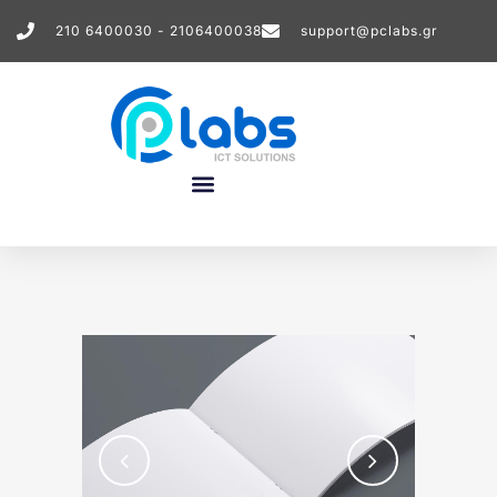
210 6400030 - 2106400038
support@pclabs.gr