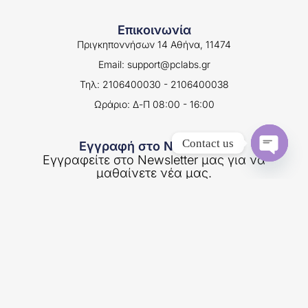
Επικοινωνία
Πριγκηποννήσων 14 Αθήνα, 11474
Email: support@pclabs.gr
Τηλ: 2106400030 - 2106400038
Ωράριο: Δ-Π 08:00 - 16:00
Contact us
Εγγραφή στο Newsletter
Εγγραφείτε στο Newsletter μας για να
Open
μαθαίνετε νέα μας.
chaty
Εγγραφή
Επίσημος καταχωρητής ονομάτων χώρου με κατάληξη .gr και
.ελ - E.E.T.T Αρ. Μητρώου: 09060-11/10/2014