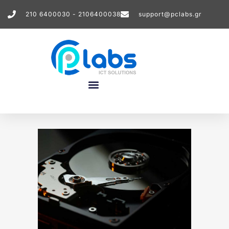
210 6400030 - 2106400038
support@pclabs.gr