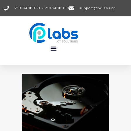
210 6400030 - 2106400038
support@pclabs.gr