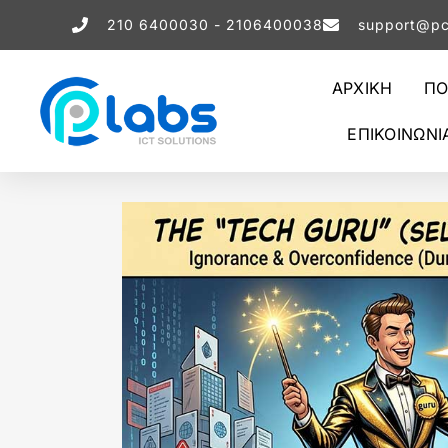
210 6400030 - 2106400038
support@pc
ΑΡΧΙΚΗ
ΠΟ
ΕΠΙΚΟΙΝΩΝΙ