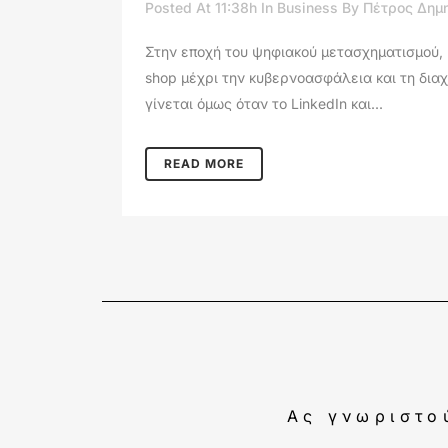
Posted At 11:38h
In
Business
By
Πέτρος Δημ
Στην εποχή του ψηφιακού μετασχηματισμού, 
shop μέχρι την κυβερνοασφάλεια και τη διαχ
γίνεται όμως όταν το LinkedIn και...
READ MORE
Ας γνωριστο