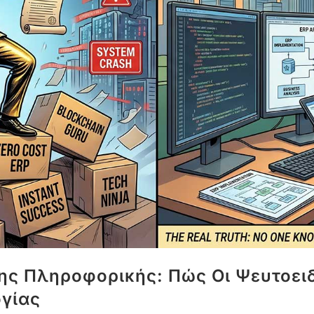
ης Πληροφορικής: Πώς Οι Ψευτοει
ογίας