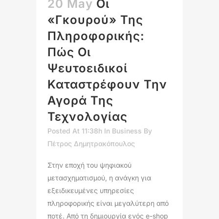
20 May
Οι
«Γκουρού» Της
Πληροφορικής:
Πώς Οι
Ψευτοειδικοί
Καταστρέφουν Την
Αγορά Της
Τεχνολογίας
Posted At 11:38h
In
Business
By
Πέτρος Δημητρακόπουλος
Στην εποχή του ψηφιακού
μετασχηματισμού, η ανάγκη για
εξειδικευμένες υπηρεσίες
πληροφορικής είναι μεγαλύτερη από
ποτέ. Από τη δημιουργία ενός e-shop