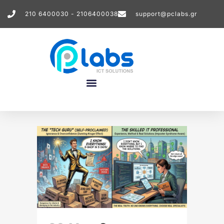
210 6400030 - 2106400038
support@pclabs.gr