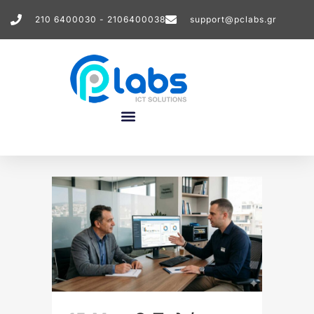
210 6400030 - 2106400038
support@pclabs.gr