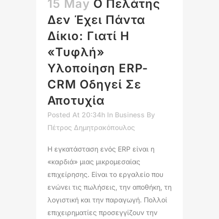
15 May
Ο Πελάτης
Δεν Έχει Πάντα
Δίκιο: Γιατί Η
«τυφλή»
Υλοποίηση ERP-
CRM Οδηγεί Σε
Αποτυχία
Posted At 20:34h
In
Business
By
Πέτρος Δημητρακόπουλος
Η εγκατάσταση ενός ERP είναι η
«καρδιά» μιας μικρομεσαίας
επιχείρησης. Είναι το εργαλείο που
ενώνει τις πωλήσεις, την αποθήκη, τη
λογιστική και την παραγωγή. Πολλοί
επιχειρηματίες προσεγγίζουν την