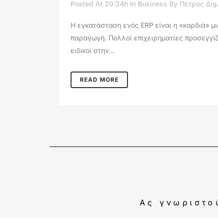
Posted At 20:34h
In
Business
By
Πέτρος Δη
Η εγκατάσταση ενός ERP είναι η «καρδιά» μια
παραγωγή. Πολλοί επιχειρηματίες προσεγγίζ
ειδικοί στην...
READ MORE
Ας γνωριστο