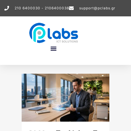
210 6400030 - 2106400038
support@pclabs.gr