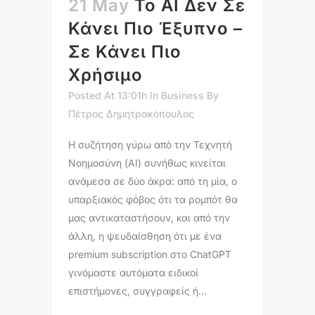
21 May
Το AI Δεν Σε
Κάνει Πιο Έξυπνο –
Σε Κάνει Πιο
Χρήσιμο
Posted At 13:01h
In
Business
By
Πέτρος Δημητρακόπουλος
Η συζήτηση γύρω από την Τεχνητή
Νοημοσύνη (AI) συνήθως κινείται
ανάμεσα σε δύο άκρα: από τη μία, ο
υπαρξιακός φόβος ότι τα ρομπότ θα
μας αντικαταστήσουν, και από την
άλλη, η ψευδαίσθηση ότι με ένα
premium subscription στο ChatGPT
γινόμαστε αυτόματα ειδικοί
επιστήμονες, συγγραφείς ή...