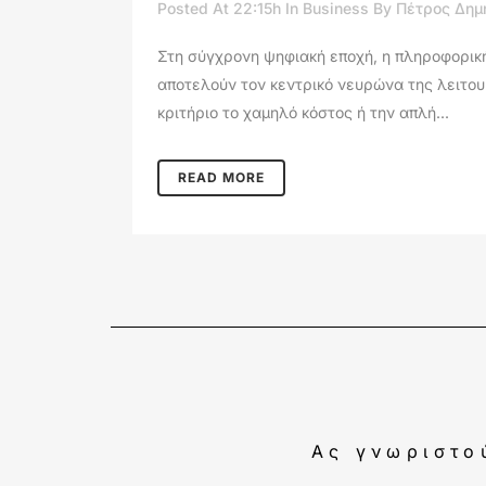
Posted At 22:15h
In
Business
By
Πέτρος Δημ
Στη σύγχρονη ψηφιακή εποχή, η πληροφορική
αποτελούν τον κεντρικό νευρώνα της λειτου
κριτήριο το χαμηλό κόστος ή την απλή...
READ MORE
Ας γνωριστο